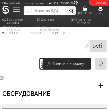
Заказать
Город:
Липецк
+7(919) 250-01-26
корзина
вход
Бесплатная
Доставка
Оплата при
доставка
получении
Оплата при
Липецк,
получении
Космонавтов, 102
главная
велосипеды по росту
руб.
Добавить в корзину
ОБОРУДОВАНИЕ