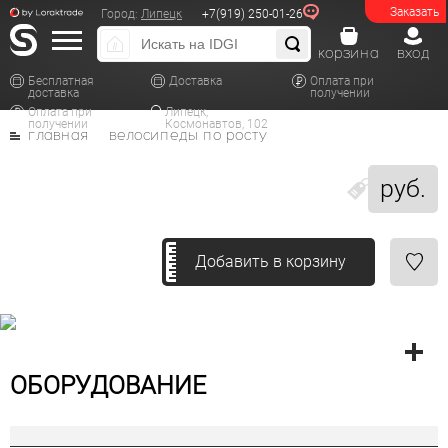
Заказать
Город:
Липецк
+7(919) 250-01-26
корзина
вход
Бесплатная
Доставка
Оплата при
доставка
получении
Оплата при
Липецк,
получении
Космонавтов, 102
главная
велосипеды по росту
руб.
Добавить в корзину
ОБОРУДОВАНИЕ