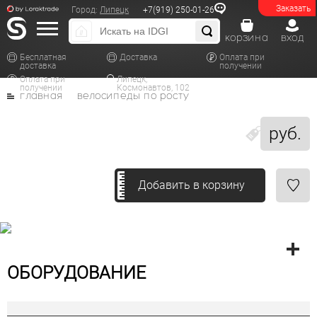
Заказать
Город:
Липецк
+7(919) 250-01-26
корзина
вход
Бесплатная
Доставка
Оплата при
доставка
получении
Оплата при
Липецк,
получении
Космонавтов, 102
главная
велосипеды по росту
руб.
Добавить в корзину
ОБОРУДОВАНИЕ