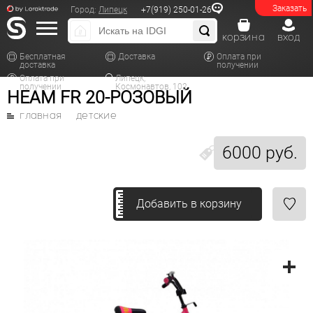
Заказать
Город:
Липецк
+7(919) 250-01-26
корзина
вход
Бесплатная
Доставка
Оплата при
доставка
получении
Оплата при
Липецк,
получении
Космонавтов, 102
HEAM FR 20-РОЗОВЫЙ
главная
детские
6000 руб.
Добавить в корзину