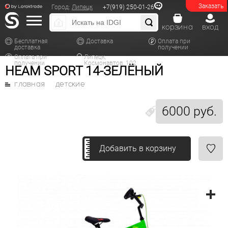
Заказать
Город:
Липецк
+7(919) 250-01-26
корзина
вход
Бесплатная
Доставка
Оплата при
доставка
получении
Оплата при
Липецк,
получении
Космонавтов, 102
HEAM SPORT 14-ЗЕЛЁНЫЙ
главная
детские
6000 руб.
Добавить в корзину