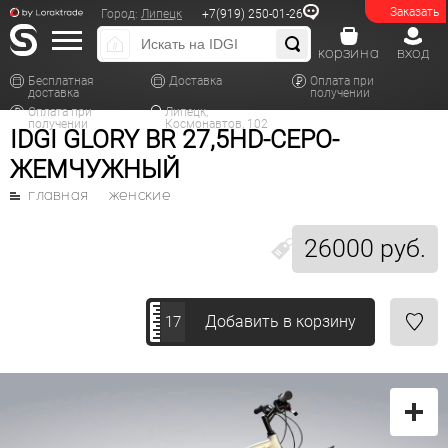
Заказать
Город:
Липецк
+7(919) 250-01-26
корзина
вход
Бесплатная
Доставка
Оплата при
доставка
получении
Оплата при
Липецк,
получении
Космонавтов, 102
IDGI GLORY BR 27,5HD-СЕРО-
ЖЕМЧУЖНЫЙ
главная
женские
26000 руб.
Добавить в корзину
17