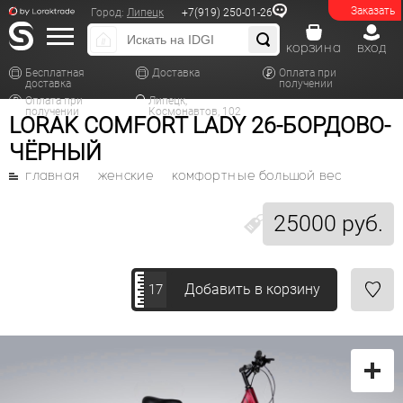
Заказать
Город:
Липецк
+7(919) 250-01-26
корзина
вход
Бесплатная
Доставка
Оплата при
доставка
получении
Оплата при
Липецк,
получении
Космонавтов, 102
LORAK COMFORT LADY 26-БОРДОВО-
ЧЁРНЫЙ
главная
женские
комфортные большой вес
25000 руб.
Добавить в корзину
17