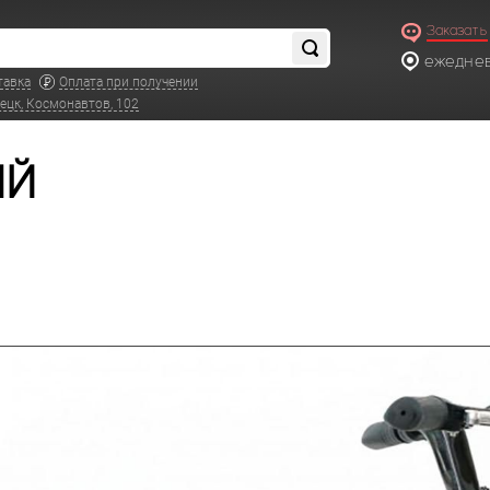
Заказать
ежедневн
тавка
Оплата при получении
ецк, Космонавтов, 102
ЫЙ