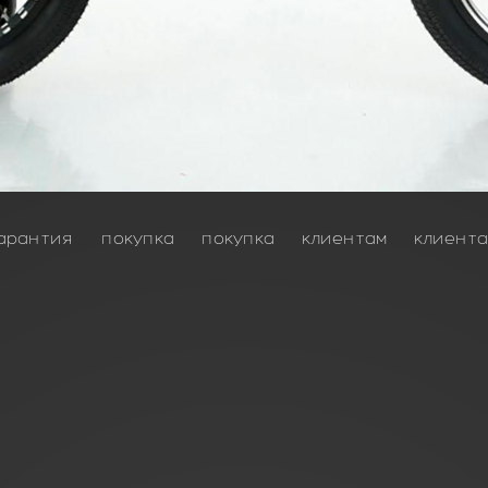
арантия
покупка
покупка
клиентам
клиент