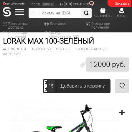
Заказать
Город:
Липецк
+7(919) 250-01-26
корзина
вход
Бесплатная
Доставка
Оплата при
доставка
получении
Оплата при
Липецк,
получении
Космонавтов, 102
LORAK MAX 100-ЗЕЛЁНЫЙ
главная
взрослые горные
подростковые
женские
12000 руб.
Добавить в корзину
15