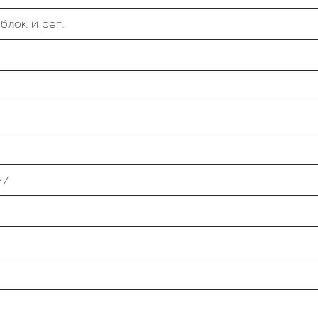
лок. и рег.
-7