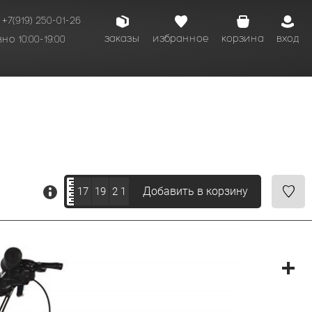
+7(919) 250-01-26
заказы
избранное
корзина
вход
о 10:00-19:00
Добавить в корзину
17
19
2 1