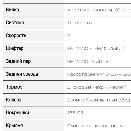
Вилка
Амортизационная 100мм с б
Система
1 скорость
Скорость
7
Шифтер
SHIMANO SL-M315-7(altus)
Задний пер
SHIMANO TOURNEY
Задняя звезда
Кассета SHIMANO CS-HG20
Тормоз
Дисковый механический
Колёса
Двойной усиленный обод
Покрышки
27.5х2.3
Крылья
Пластиковые составные