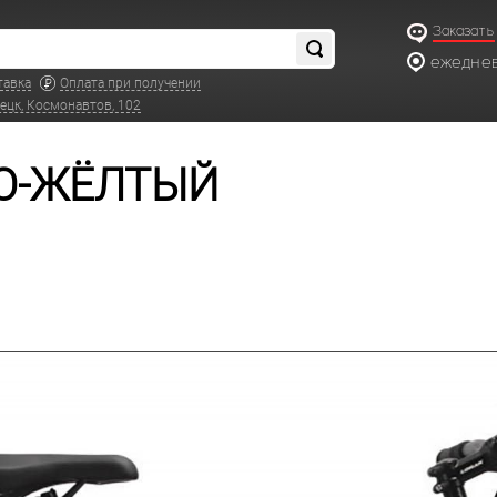
Заказать
ежедневн
тавка
Оплата при получении
ецк, Космонавтов, 102
НО-ЖЁЛТЫЙ