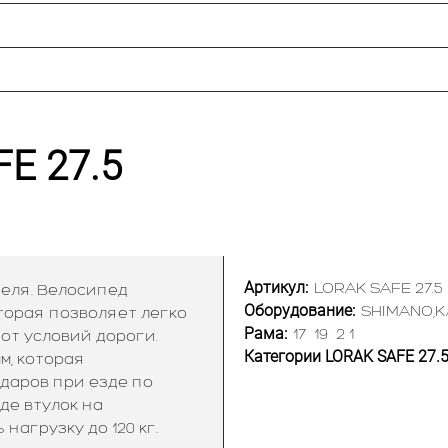
E 27.5
Артикул:
LORAK SAFE 27.5
еля. Велосипед
Оборудование:
SHIMANO,K
торая позволяет легко
Рама:
17
19
2 1
от условий дороги.
Категории LORAK SAFE 27.
м, которая
даров при езде по
де втулок на
агрузку до 120 кг.