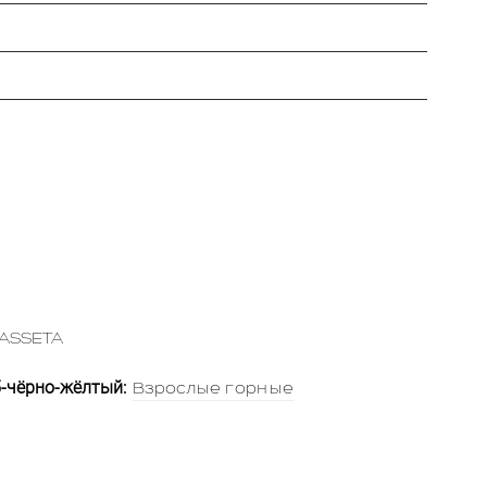
ASSETA
5-чёрно-жёлтый:
Взрослые горные